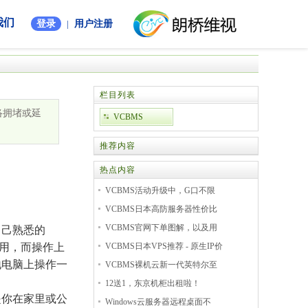
我们
登录
|
用户注册
栏目列表
络拥堵或延
VCBMS
推荐内容
热点内容
VCBMS活动升级中，G口不限
VCBMS日本高防服务器性价比
VCBMS官网下单图解，以及用
自己熟悉的
使用，而操作上
VCBMS日本VPS推荐 - 原生IP价
地电脑上操作一
VCBMS裸机云新一代英特尔至
12送1，东京机柜出租啦！
它不是你在家里或公
Windows云服务器远程桌面不