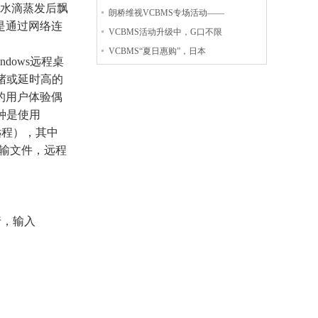
像水滴蒸发后飘
朗桥维视VCBMS专场活动——
是通过网络连
VCBMS活动升级中，G口不限
VCBMS“夏日惠购”，日本
dows远程桌
堵或延时高的
的用户体验偶
种是使用
远程），其中
传输文件，远程
行，输入