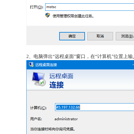
2、电脑弹出“远程桌面”窗口，在“计算机”位置上输