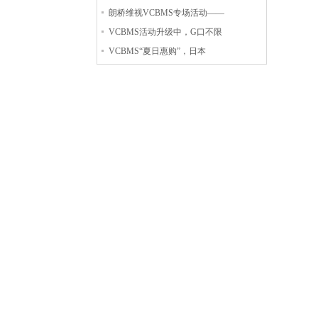
朗桥维视VCBMS专场活动——
VCBMS活动升级中，G口不限
VCBMS“夏日惠购”，日本