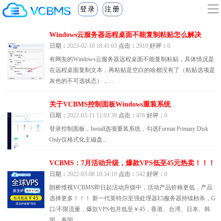
登录
注册
Windows云服务器远程桌面不能复制粘贴怎么解决
日期：
2023-02-10 18:41:03
点击：
2910
好评：
0
有网友的Windows云服务器远程桌面不能复制粘贴，具体情况是
在远程桌面复制文本，再粘贴是空白的啥都没有了（粘贴选项是
灰色的不可选状态），...
关于VCBMS控制面板Windows重装系统
日期：
2022-03-11 11:03:39
点击：
476
好评：
0
登录控制面板，Install选项重装系统，勾选Format Primary Disk
Only仅格式化主磁盘...
VCBMS：7月活动升级，爆款VPS低至45元热卖！！！
日期：
2022-03-08 10:34:19
点击：
542
好评：
0
朗桥维视VCBMS即日起活动升级中，活动产品价格更低，产品
选择更多！！！ 新一代英特尔至强处理器E5服务器持续秒杀，G
口/不限流量，爆款VPS包月低至￥45，香港、台湾、日本、韩
国、泰国、...